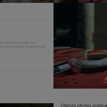
conectando prendas con
 por eso nuestros usuarios solo
Últimas ofertas public