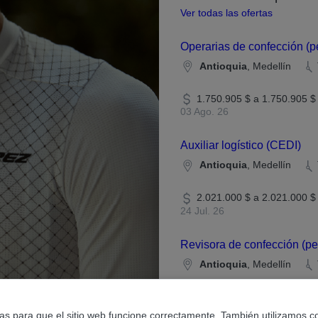
Ver todas las ofertas
Operarias de confección (
Antioquia
, Medellín
1.750.905 $ a 1.750.905 $
03 Ago. 26
Auxiliar logístico (CEDI)
Antioquia
, Medellín
2.021.000 $ a 2.021.000 $
24 Jul. 26
Revisora de confección (p
Antioquia
, Medellín
1.750.000 $ a 1.750.001 $
15 Jul. 26
ias para que el sitio web funcione correctamente. También utilizamos c