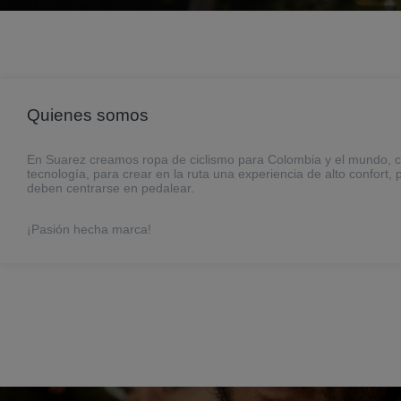
Quienes somos
En Suarez creamos ropa de ciclismo para Colombia y el mundo, 
tecnología, para crear en la ruta una experiencia de alto confort,
deben centrarse en pedalear.
¡Pasión hecha marca!